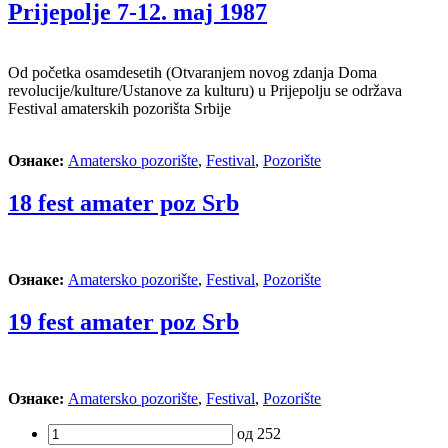
Prijepolje 7-12. maj 1987
Od početka osamdesetih (Otvaranjem novog zdanja Doma
revolucije/kulture/Ustanove za kulturu) u Prijepolju se održava
Festival amaterskih pozorišta Srbije
Ознаке:
Amatersko pozorište
,
Festival
,
Pozorište
18 fest amater poz Srb
Ознаке:
Amatersko pozorište
,
Festival
,
Pozorište
19 fest amater poz Srb
Ознаке:
Amatersko pozorište
,
Festival
,
Pozorište
од 252