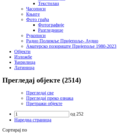
Текстилац
Часописи
Књиге
Фото грађа
Фотографије
Разгледнице
Рукописи
Радио Полимље Пријепоље- Аудио
Аматерско позориште Пријепоље 1980-2023
Објекти
Изложбе
Ћирилица
Латиница
Прегледај објекте (2514)
Прегледај све
Прегледај преко ознака
Претражи објекте
од 252
Наредна страница
Сортирај по