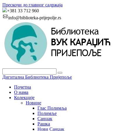
Прескочи до главног садржаја
+381 33 712 960
info@biblioteka-prijepolje.rs
Дигитална Библиотека Пријепоље
Почетна
О нама
Колекције
Новине
Глас Полимља
Полимље
Санџак
Рашка
Нови Санџак