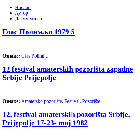
Наслов
Аутор
Датум уноса
Глас Полимља 1979 5
Ознаке:
Glas Polimlja
12 festival amaterskih pozorišta zapadne
Srbije Prijepolje
Ознаке:
Amatersko pozorište
,
Festival
,
Pozorište
12, festival amaterskih pozorišta Srbije,
Prijepolje 17-23- maj 1982