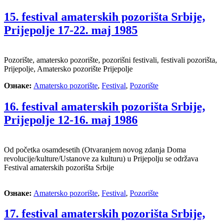
15. festival amaterskih pozorišta Srbije,
Prijepolje 17-22. maj 1985
Pozorište, amatersko pozorište, pozorišni festivali, festivali pozorišta,
Prijepolje, Amatersko pozorište Prijepolje
Ознаке:
Amatersko pozorište
,
Festival
,
Pozorište
16. festival amaterskih pozorišta Srbije,
Prijepolje 12-16. maj 1986
Od početka osamdesetih (Otvaranjem novog zdanja Doma
revolucije/kulture/Ustanove za kulturu) u Prijepolju se održava
Festival amaterskih pozorišta Srbije
Ознаке:
Amatersko pozorište
,
Festival
,
Pozorište
17. festival amaterskih pozorišta Srbije,