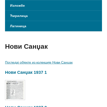
Изложбе
Ћирилица
Латиница
Нови Санџак
Погледај објекте из колекције Нови Санџак
Нови Санџак 1937 1