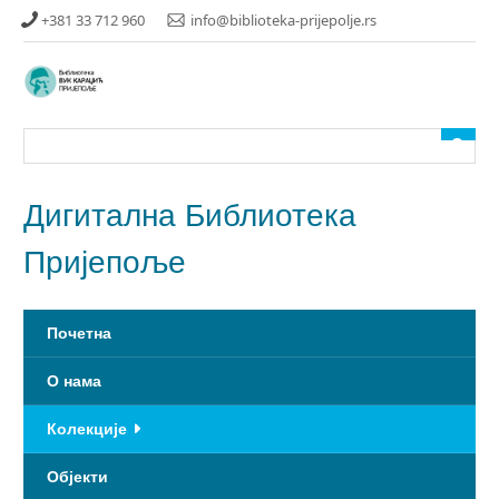
Прескочи
+381 33 712 960
info@biblioteka-prijepolje.rs
до
главног
садржаја
Дигитална Библиотека
Пријепоље
Почетна
О нама
Колекције
Објекти